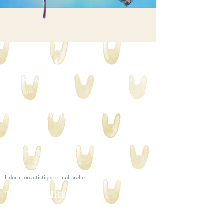
^
LA SARBACANE
Qui sommes nous ?
Mentions légales
ACCÈS RAPIDE
Transhumance
Festival Sarbacane
Festival Pont des Arts
L' Atelier
Education artistique et culturelle
TERRITOIRE
Traversée - CTDCEAC