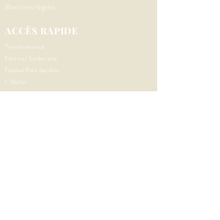
Mentions légales
ACCÈS RAPIDE
Transhumance
Festival Sarbacane
Festival Pont des Arts
L' Atelier
Education artistique et culturelle
TERRITOIRE
Traversée - CTDCEAC
Centre Cu
lturel Nomade
REHUMINA
Le P'tit Pont
SUIVEZ-NOUS
Nous contacter