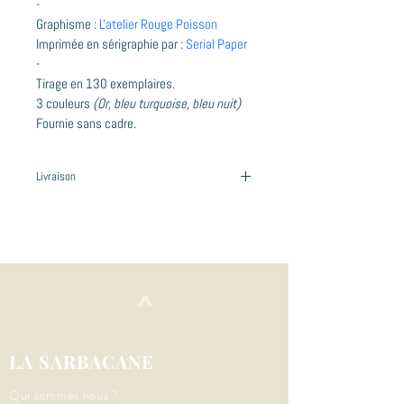
-
Graphisme : 
L'atelier Rouge Poisson
Imprimée en sérigraphie par : 
Serial Paper
-
Tirage en 130 exemplaires.
3 couleurs 
(Or, bleu turquoise, bleu nuit)
Fournie sans cadre.
Livraison
Affiche à retirer sur place :
- pendant les événements  au Centre Culturel 
Nomade (Tiny House)
- Sur rendez-vous au bureau de la Sarbacane - 
Théâtre Bernard Blier - accès 3, rue de la 
^
gendarmerie,  25300 Pontarlier - Téléphonez 
au 03 81 46 90 00
LA SARBACANE
Qui sommes nous ?