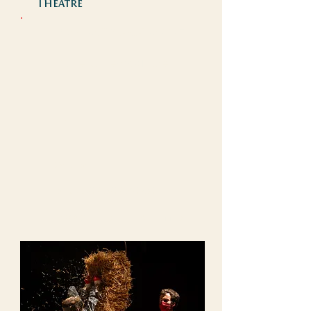
Théâtre
Vendredi 6 octobre 2023
Salle du Temps Libre
20h30
1h00
Dès 6 ans
Tarif : 15€ / 12€ / 10€ /8€
PASS CULTURE
BILLETTERIE