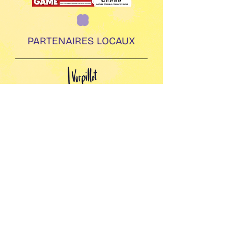
PARTENAIRES LOCAUX
^
LA SARBACANE
Qui sommes nous ?
Mentions légales
ACCÈS RAPIDE
Transhumance