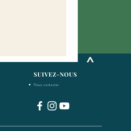
^
SUIVEZ-NOUS
Nous contacter
ier collectif: étape #9