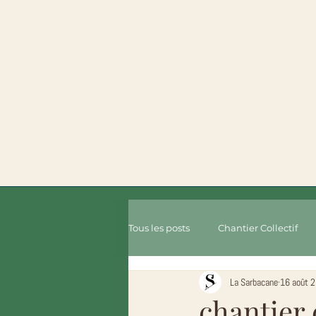
Tous les posts
Chantier Collectif
La Sarbacane
16 août 
chantier 