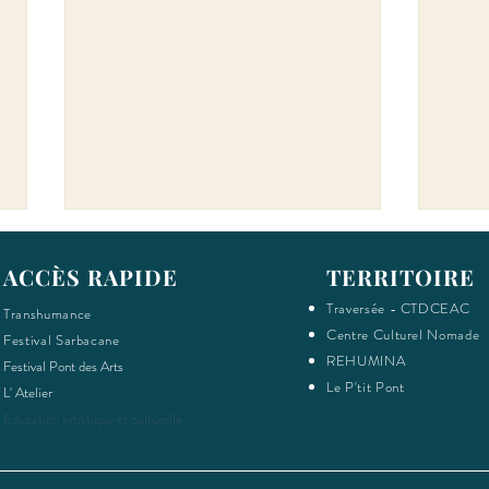
ACCÈS RAPIDE
TERRITOIRE
Traversée - CTDCEAC
Transhumance
Centre Cu
lturel Nomade
Festival Sarbacane
REHUMINA
Festival Pont des Arts
Le P'tit Pont
L' Atelier
Chant
Chantier collectif: étape #10
Education artistique et culturelle