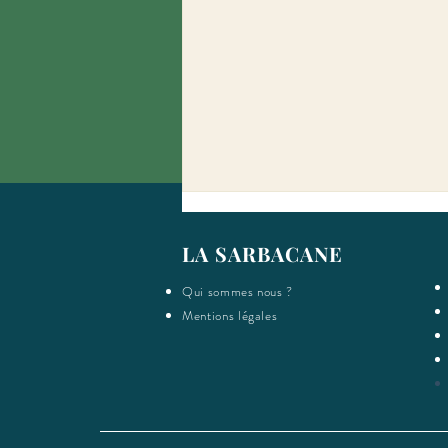
LA SARBACANE
Qui sommes nous ?
Mentions légales
Chantier collectif: étape #11