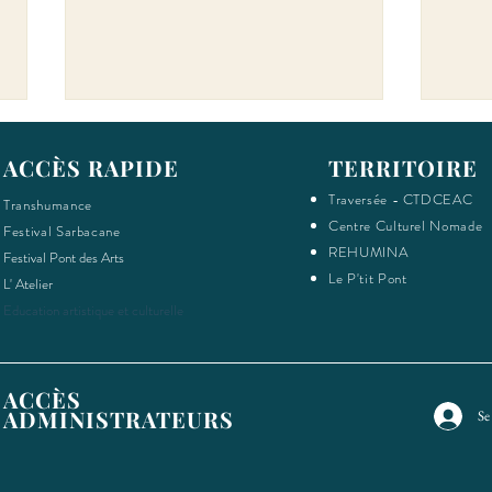
ACCÈS RAPIDE
TERRITOIRE
Traversée - CTDCEAC
Transhumance
Centre Cu
lturel Nomade
Festival Sarbacane
REHUMINA
Festival Pont des Arts
Le P'tit Pont
L' Atelier
Chant
Chantier collectif: étape #10
Education artistique et culturelle
ACCÈS
ADMINISTRATEURS
Se