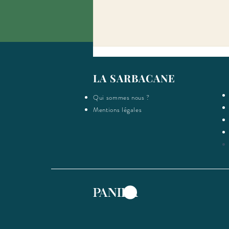
LA SARBACANE
Qui sommes nous ?
Mentions légales
Chantier collectif: étape #11
PANIER