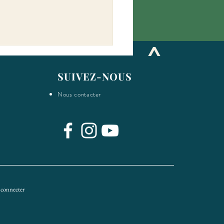
^
SUIVEZ-NOUS
Nous contacter
ier collectif: étape #9
 connecter