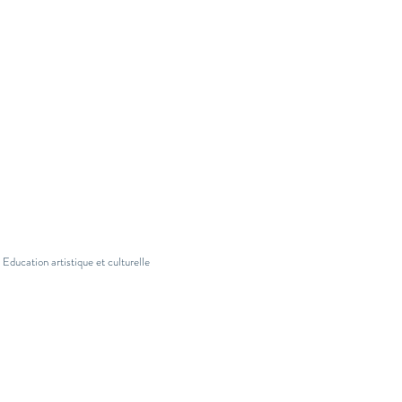
ACCÈS RAPIDE
TERRITOIRE
Traversée - CTDCEAC
Transhumance
Centre Cu
lturel Nomade
Festival Sarbacane
REHUMINA
Festival Pont des Arts
Le P'tit Pont
L' Atelier
Education artistique et culturelle
ACCÈS
ADMINISTRATEURS
Se