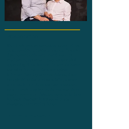
Présentation
Rien à voir avec un combat de super-héros.
Cette comédie trépidante raconte l'histoire
d'un homme ordinaire, marié, nanti et
résolument optimiste, jusqu'au jour où il
apprend qu'il est licencié. Le sort s'acharne
sur lui et l'entraîne dans une spirale
infernale. Face à quatre comédiens, d'une
énergie débordante et sans faille, la seule
arme est le rire. Et on s'amuse beaucoup,
sans en avoir trop honte, du malheur de ce
pauvre homme. Irrésistible donc, cette farce
loufoque dissèque le jeu social et ses
masques, entre réel et fiction.
Site de la compagnie