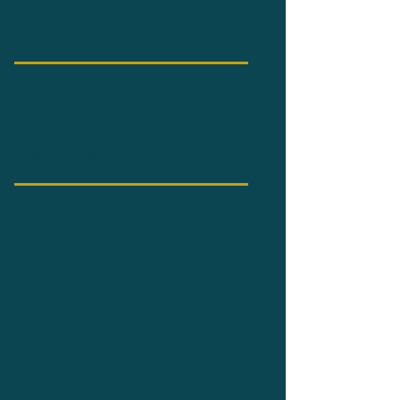
Vidéo du spectacle
Générique
Texte : Alexandre Markoff
Distribution : Farid Amrani, Sebastien
Delpy, Sylvain Tempier et Aline Vauban
Mentions légales
Retour
Prix
libre
- au
chap
eau